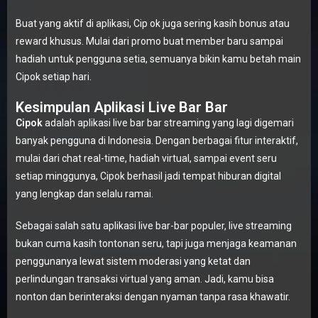
Buat yang aktif di aplikasi, Cip ok juga sering kasih bonus atau
reward khusus. Mulai dari promo buat member baru sampai
hadiah untuk pengguna setia, semuanya bikin kamu betah main
Cipok setiap hari.
Kesimpulan Aplikasi Live Bar Bar
Cipok
adalah aplikasi live bar bar streaming yang lagi digemari
banyak pengguna di Indonesia. Dengan berbagai fitur interaktif,
mulai dari chat real-time, hadiah virtual, sampai event seru
setiap minggunya, Cipok berhasil jadi tempat hiburan digital
yang lengkap dan selalu ramai.
Sebagai salah satu aplikasi live bar-bar populer, live streaming
bukan cuma kasih tontonan seru, tapi juga menjaga keamanan
penggunanya lewat sistem moderasi yang ketat dan
perlindungan transaksi virtual yang aman. Jadi, kamu bisa
nonton dan berinteraksi dengan nyaman tanpa rasa khawatir.